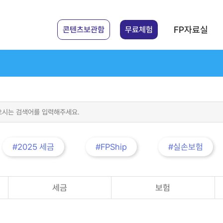
FP자료실
콘텐츠보관함
무료체험
#2025 세금
#FPShip
#실손보험
세금
보험