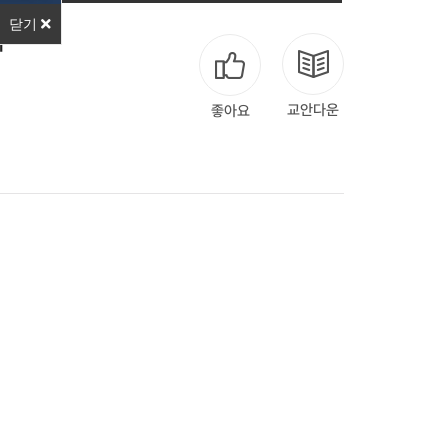
닫기
기
교안다운
좋아요
다음
맨끝