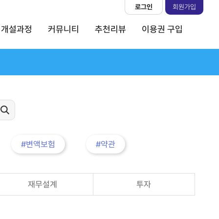
로그인
회원가입
개설과정
커뮤니티
추천리뷰
이용권 구입
#변액보험
#약관
재무설계
투자