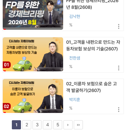
FP를 위한 경제브리핑_2026
년 8월(2608)
김낙현
%
01_고객을 내편으로 만드는 자
동차보험 보상의 기술(2607)
전한샘
%
02_이륜차 보험으로 숨은 고
객 발굴하기(2607)
박지훈
%
2
3
4
5
1