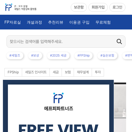
보관함
회원가입
로그인
FP자료실
개설과정
추천리뷰
이용권 구입
무료체험
#세일즈
#보상
#2025 세금
#FPShip
#실손보험
#변
FPShip
세일즈 인사이트
세금
보험
재무설계
투자