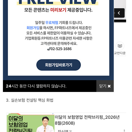
5세대 실손보험출시_실손 보험 변천사 한방에 정리하기
_02(2605)
#실손보험
좋아요
교안다운
강의포인트
1. 5세대 실손 보험의 핵심 이슈 Check
24
시간 동안 다시 열람하지 않습니다.
닫기
2. 4세대 실손 보험 대비 5세대 실손 보험의 경쟁력
3. 실손보험 컨설팅 핵심 화법
이달의 보험영업 전략브리핑_2026년
8월(2608)
장신영
%