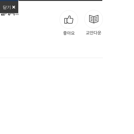
닫기
설계사!!
교안다운
좋아요
다음
맨끝