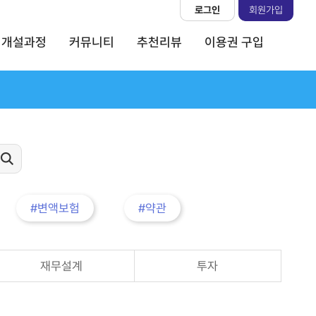
로그인
회원가입
개설과정
커뮤니티
추천리뷰
이용권 구입
#변액보험
#약관
재무설계
투자