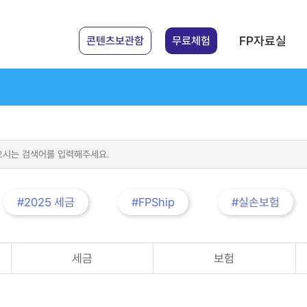
FP자료실
콘텐츠보관함
무료체험
#2025 세금
#FPShip
#실손보험
세금
보험