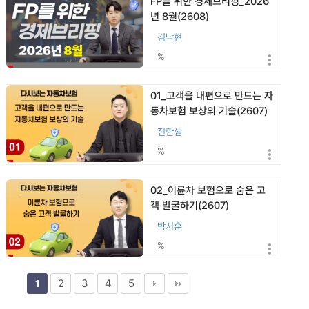
FP를 위한 경제브리핑_2026
년 8월(2608)
김낙현
%
01_고객을 내편으로 만드는 자
동차보험 보상의 기술(2607)
전한샘
%
02_이륜차 보험으로 숨은 고
객 발굴하기(2607)
박지훈
%
2
3
4
5
1