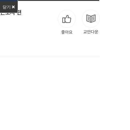
닫기
_근로자 편
교안다운
좋아요
다음
맨끝