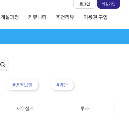
로그인
회원가입
개설과정
커뮤니티
추천리뷰
이용권 구입
#변액보험
#약관
재무설계
투자