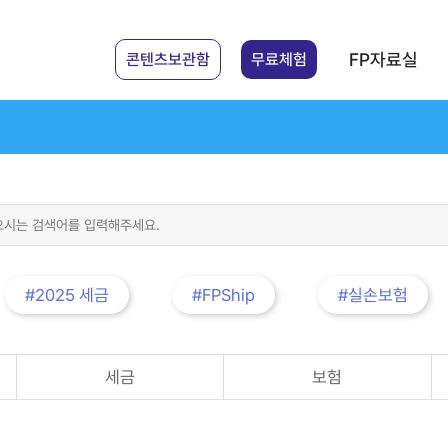
FP자료실
콘텐츠보관함
무료체험
#2025 세금
#FPShip
#실손보험
세금
보험