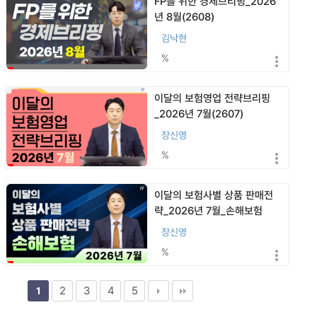
FP를 위한 경제브리핑_2026
년 8월(2608)
김낙현
%
이달의 보험영업 전략브리핑
_2026년 7월(2607)
장신영
%
이달의 보험사별 상품 판매전
략_2026년 7월_손해보험
(2607)
장신영
%
2
3
4
5
1