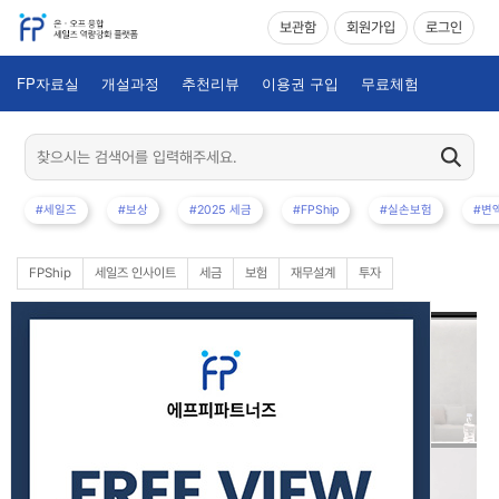
보관함
회원가입
로그인
FP자료실
개설과정
추천리뷰
이용권 구입
무료체험
#세일즈
#보상
#2025 세금
#FPShip
#실손보험
#변
FPShip
세일즈 인사이트
세금
보험
재무설계
투자