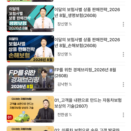
이달의 보험사별 상품 판매전략_2026
년 8월_생명보험(2608)
장신영
%
이달의 보험사별 상품 판매전략_2026
년 8월_손해보험(2608)
장신영
%
FP를 위한 경제브리핑_2026년 8월
(2608)
김낙현
%
01_고객을 내편으로 만드는 자동차보험
보상의 기술(2607)
전한샘
%
02_이륜차 보험으로 숨은 고객 발굴하