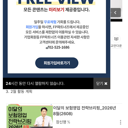
이달의 보험영업 전략브리핑_2026년 2월(2602)
#보험영업트렌드
좋아요
교안다운
강의포인트
1. 2026년 2월 보험뉴스
2. 2월 영업 전략
24
시간 동안 다시 열람하지 않습니다.
닫기
3. 2월 활동 계획
이달의 보험영업 전략브리핑_2026년
8월(2608)
장신영
%