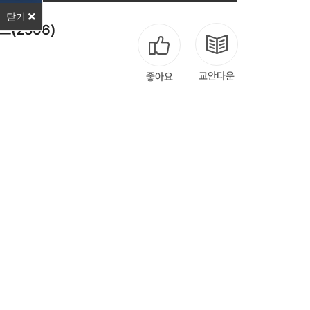
닫기
(2506)
교안다운
좋아요
다음
맨끝