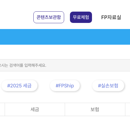
FP자료실
콘텐츠보관함
무료체험
#2025 세금
#FPShip
#실손보험
세금
보험