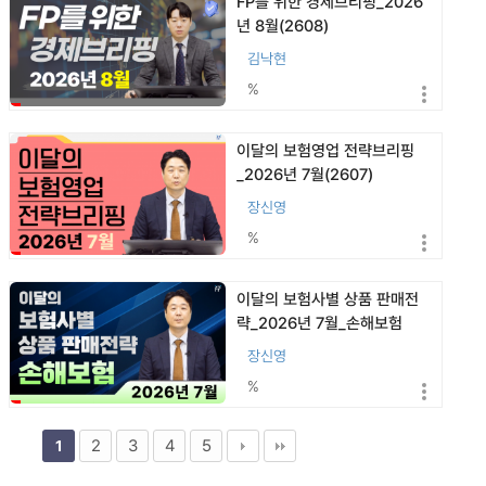
FP를 위한 경제브리핑_2026
년 8월(2608)
김낙현
%
이달의 보험영업 전략브리핑
_2026년 7월(2607)
장신영
%
이달의 보험사별 상품 판매전
략_2026년 7월_손해보험
(2607)
장신영
%
2
3
4
5
1