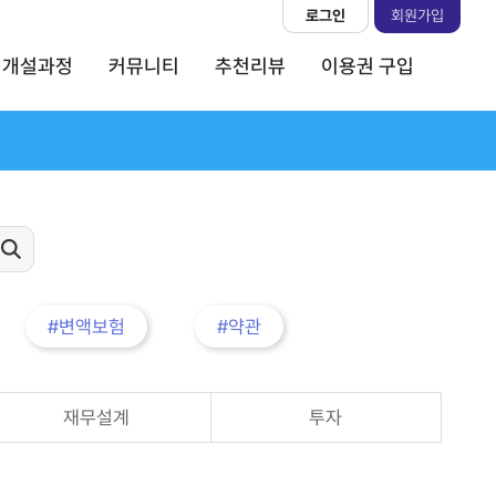
로그인
회원가입
개설과정
커뮤니티
추천리뷰
이용권 구입
#변액보험
#약관
재무설계
투자