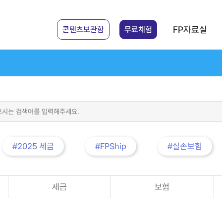
FP자료실
콘텐츠보관함
무료체험
#2025 세금
#FPShip
#실손보험
세금
보험