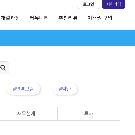
로그인
회원가입
개설과정
커뮤니티
추천리뷰
이용권 구입
#변액보험
#약관
재무설계
투자