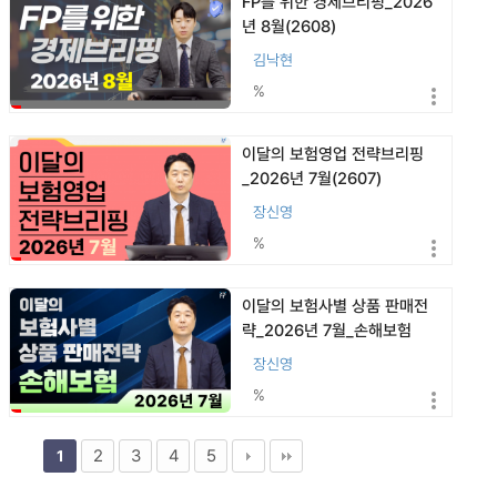
FP를 위한 경제브리핑_2026
년 8월(2608)
김낙현
%
이달의 보험영업 전략브리핑
_2026년 7월(2607)
장신영
%
이달의 보험사별 상품 판매전
략_2026년 7월_손해보험
(2607)
장신영
%
2
3
4
5
1