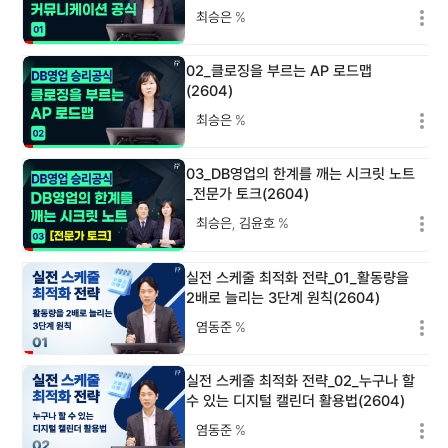
최승은
%
02_클로징을 부르는 AP 로드맵
(2604)
최승은
%
03_DB영업의 한계를 깨는 시크릿 노트
_전문가 토크(2604)
최승은
,
김윤호
%
실전 스케줄 최적화 전략_01_활동량을
2배로 늘리는 3단계 원칙(2604)
염동준
%
실전 스케줄 최적화 전략_02_누구나 할
수 있는 디지털 캘린더 활용법(2604)
염동준
%