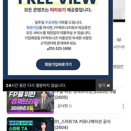
이달의 보험사별 상품 판매전략_2026년 5월_생명보험(2605)
#영업전략
#보험상품
#소식지
좋아요
교안다운
강의포인트
이달의 보험상품 소식지 집중비교 분석을 통한 나만(우리 조직만)의 영업전
략을 수립합니다.
24
시간 동안 다시 열람하지 않습니다.
닫기
FP를 위한 경제브리핑_2026년 5월
(2605)
김낙현
%
01_스마트TA 커뮤니케이션 공식
(2604)