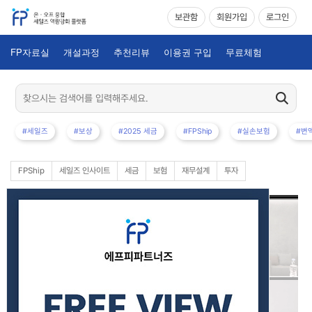
보관함
회원가입
로그인
FP자료실
개설과정
추천리뷰
이용권 구입
무료체험
#세일즈
#보상
#2025 세금
#FPShip
#실손보험
#변
FPShip
세일즈 인사이트
세금
보험
재무설계
투자