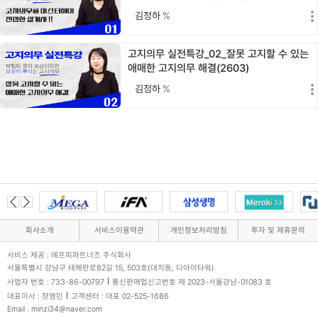
김정하
%
고지의무 실전특강_02_잘못 고지할 수 있는
애매한 고지의무 해결(2603)
김정하
%
회사소개
서비스이용약관
개인정보처리방침
투자 및 제휴문의
서비스 제공 : 에프피파트너즈 주식회사
서울특별시 강남구 테헤란로82길 15, 503호(대치동, 디아이타워)
사업자 번호 : 733-86-00797
통신판매업신고번호 제 2023-서울강남-01083 호
대표이사 : 장영민
고객센터 : 대표 02-525-1686
Email : minzi34@naver.com