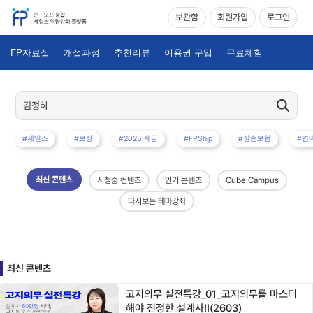
보관함
회원가입
로그인
FP자료실
개설과정
추천리뷰
이용권 구입
무료체험
#세일즈
#보상
#2025 세금
#FPShip
#실손보험
#변
최신 콘텐츠
시청중 컨텐츠
인기 콘텐츠
Cube Campus
다시보는 테마강좌
최신 콘텐츠
고지의무 실전특강_01_고지의무를 마스터
해야 진정한 설계사!!(2603)