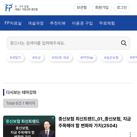
보관함
회원가입
로그인
FP자료실
개설과정
추천리뷰
이용권 구입
무료체험
#세일즈
#보상
#2025 세금
#FPShip
#실손보험
#변
다시보는 테마강좌
Total 6건
1 페이지
종신보험 최신트렌드_01_종신보험, 지금
주목해야 할 변화와 가치(2504)
김승복