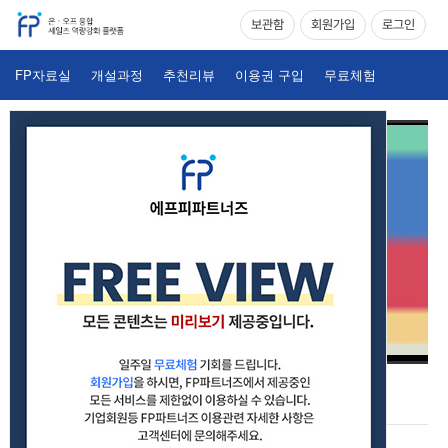
보관함
회원가입
로그인
FP자료실
개설과정
추천리뷰
이용권 구입
무료체험
펀드투자권유대행인_08_신탁의 이해,투자관리